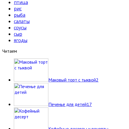
птица
рис
рыба
салаты
соусы
сыр
ягоды
Читаем
Маковый торт с тыквой
2
Печенье для детей
17
Кофейные десерты и рецепты