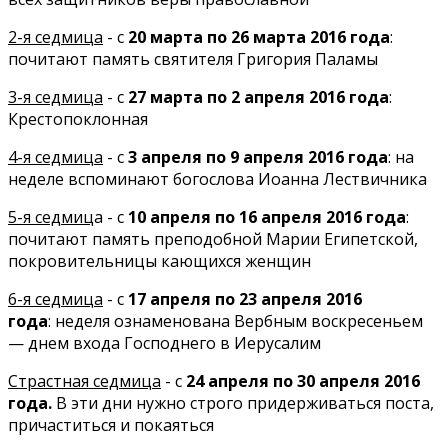
2-я седмица
- с
20 марта по 26 марта 2016 года
:
почитают память святителя Григория Паламы
3-я седмица
- с
27 марта по 2 апреля 2016 года
:
Крестопоклонная
4-я седмица
- с
3 апреля по 9 апреля 2016 года
: на
неделе вспоминают богослова Иоанна Лествичника
5-я седмиц
а - с
10 апреля по 16 апреля 2016 года
:
почитают память преподобной Марии Египетской,
покровительницы кающихся женщин
6-я седмица
- с
17 апреля по 23 апреля 2016
года
: неделя ознаменована Вербным воскресеньем
— днем входа Господнего в Иерусалим
Страстная седмица
- с
24 апреля по 30 апреля 2016
года.
В эти дни нужно строго придерживаться поста,
причаститься и покаяться