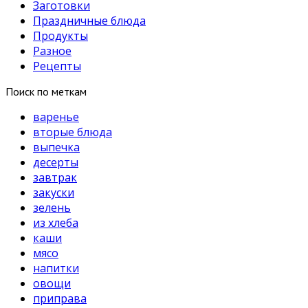
Заготовки
Праздничные блюда
Продукты
Разное
Рецепты
Поиск по меткам
варенье
вторые блюда
выпечка
десерты
завтрак
закуски
зелень
из хлеба
каши
мясо
напитки
овощи
приправа