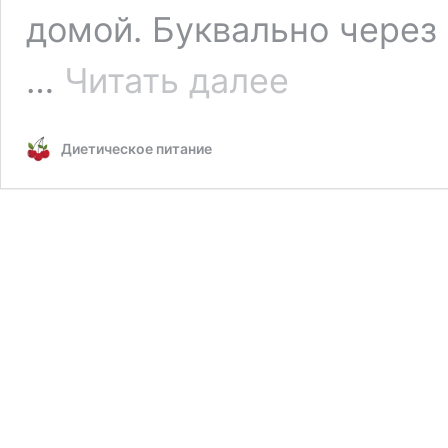
домой. Буквально через
Сыр
…
Читать далее
в
духовке —
сыр
Диетическое питание
камамбер
с
хлебом