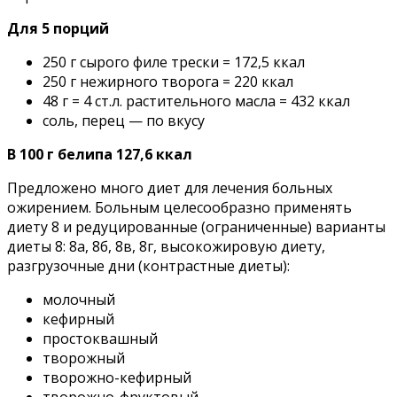
Для 5 порций
250 г сырого филе трески = 172,5 ккал
250 г нежирного творога = 220 ккал
48 г = 4 ст.л. растительного масла = 432 ккал
соль, перец — по вкусу
В 100 г белипа 127,6 ккал
Предложено много диет для лечения больных
ожирением. Больным целесообразно применять
диету 8 и редуцированные (ограниченные) варианты
диеты 8: 8а, 8б, 8в, 8г, высокожировую диету,
разгрузочные дни (контрастные диеты):
молочный
кефирный
простоквашный
творожный
творожно-кефирный