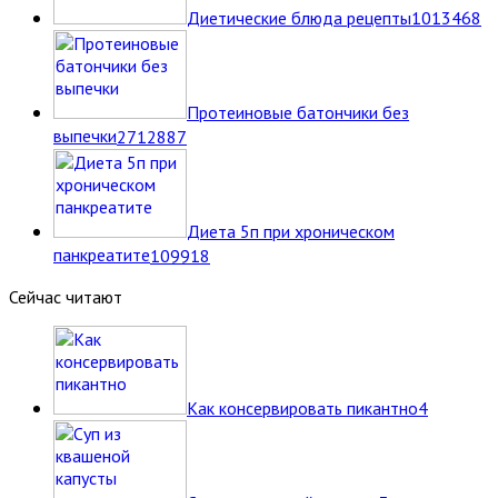
Диетические блюда рецепты
10
13468
Протеиновые батончики без
выпечки
27
12887
Диета 5п при хроническом
панкреатите
10
9918
Сейчас читают
Как консервировать пикантно
4