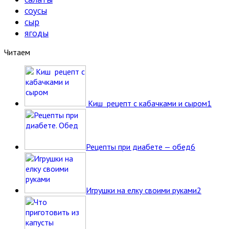
соусы
сыр
ягоды
Читаем
Киш рецепт с кабачками и сыром
1
Рецепты при диабете — обед
6
Игрушки на елку своими руками
2