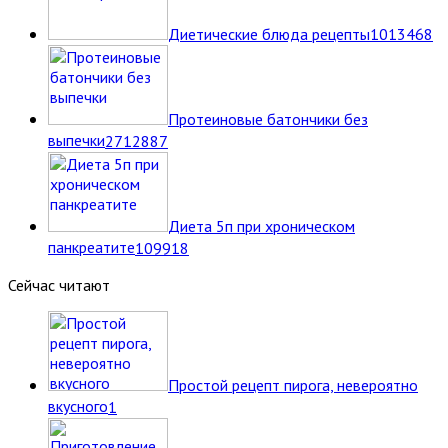
Диетические блюда рецепты
10
13468
Протеиновые батончики без
выпечки
27
12887
Диета 5п при хроническом
панкреатите
10
9918
Сейчас читают
Простой рецепт пирога, невероятно
вкусного
1