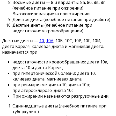
Восьмые диеты — 8 и варианты: 8а, 8б, 8в, 8г
(лечебное питание при ожирении)
Высокожировая диета при ожирении
Девятая диета (лечебное питание при диабете)
Десятые диеты (лечебное питание при
недостаточном кровообращении).
Десятые диеты —
10
,
10А
, 10Б, 10С, 10Р, 10Г, 10И;
диета Кареля, калиевая диета и магниевая диета.
назначаются при
недостаточности кровообращения: диета 10а,
диета 10 и диета Кареля;
при гипертонической болезни: диета 10,
калиевая диета, магниевая диета;
при ревмаризме: диета 10, диета 10р;
при атеросклерозе: диета 10с
При ожирении назначаются разгрузочные дни.
Одиннадцатые диеты (лечебное питание при
туберкулезе)