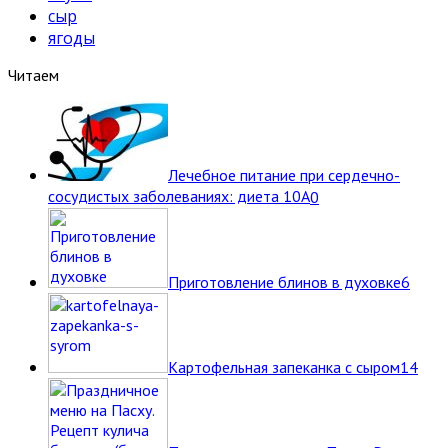
сыр
ягоды
Читаем
Лечебное питание при сердечно-
сосудистых заболеваниях: диета 10А
0
Приготовление блинов в духовке
6
Картофельная запеканка с сыром
14