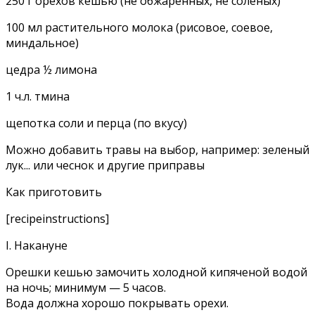
250 г орехов кешью (не обжаренных, не соленых)
100 мл растительного молока (рисовое, соевое,
миндальное)
цедра ½ лимона
1 ч.л. тмина
щепотка соли и перца (по вкусу)
Можно добавить травы на выбор, например: зеленый
лук... или чеснок и другие приправы
Как приготовить
[recipeinstructions]
I. Накануне
Орешки кешью замочить холодной кипяченой водой
на ночь; минимум — 5 часов.
Вода должна хорошо покрывать орехи.