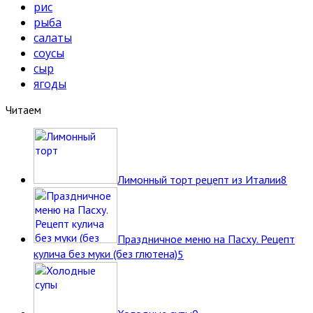
рис
рыба
салаты
соусы
сыр
ягоды
Читаем
Лимонный торт рецепт из Италии
8
Праздничное меню на Пасху. Рецепт
кулича без муки (без глютена)
5