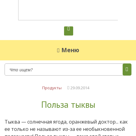
Диетическое питание
Диетическое питание — рецепты на каждый
день
Меню
Продукты
29.09.2014
Польза тыквы
Тыква — солнечная ягода, оранжевый доктор... как
ее только не называют из-за ее необыкновенной