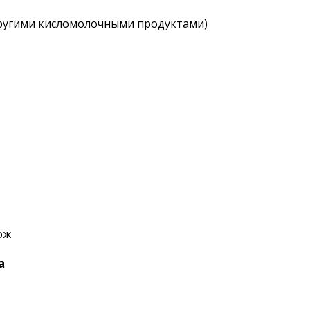
другими кисломолочными продуктами)
ож
а