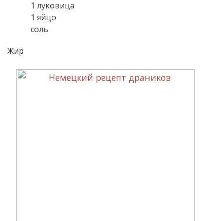
1 луковица
1 яйцо
соль
Жир