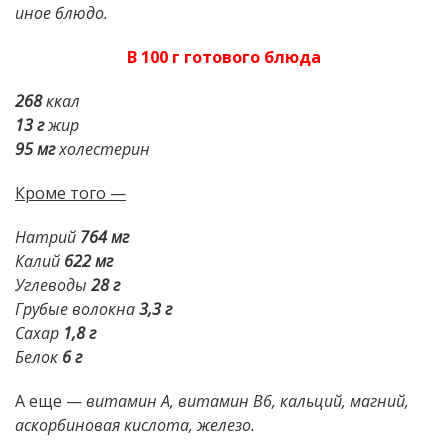
иное блюдо.
В 100 г готового блюда
268
ккал
13 г
жир
95 мг
холестерин
Кроме того —
Натрий
764 мг
Калий
622 мг
Углеводы
28 г
Грубые волокна
3,3 г
Сахар
1,8 г
Белок
6 г
А еще —
витамин А, витамин В6, кальций, магний,
аскорбиновая кислота, железо.