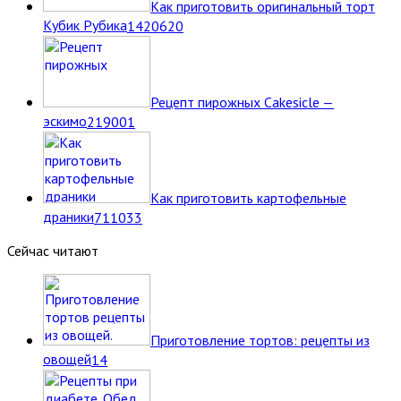
Как приготовить оригинальный торт
Кубик Рубика
14
20620
Рецепт пирожных Cakesicle —
эскимо
2
19001
Как приготовить картофельные
драники
7
11033
Сейчас читают
Приготовление тортов: рецепты из
овощей
14