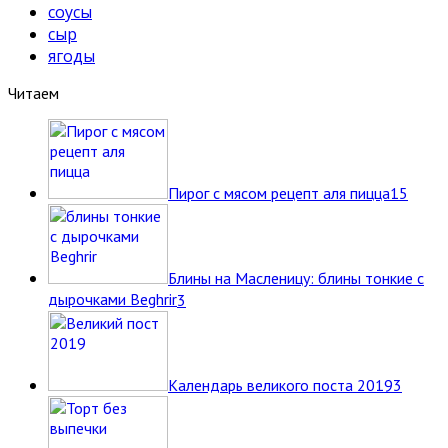
соусы
сыр
ягоды
Читаем
Пирог с мясом рецепт аля пицца
15
Блины на Масленицу: блины тонкие с
дырочками Beghrir
3
Календарь великого поста 2019
3