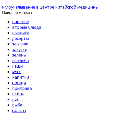
иглоукалывание в центре китайской медицины
Поиск по меткам
варенье
вторые блюда
выпечка
десерты
завтрак
закуски
зелень
из хлеба
каши
мясо
напитки
овощи
приправа
птица
рис
рыба
салаты