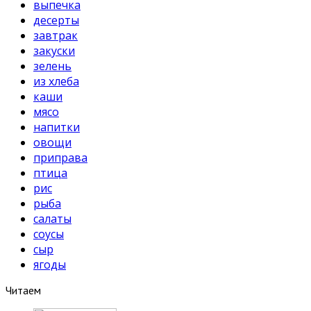
выпечка
десерты
завтрак
закуски
зелень
из хлеба
каши
мясо
напитки
овощи
приправа
птица
рис
рыба
салаты
соусы
сыр
ягоды
Читаем