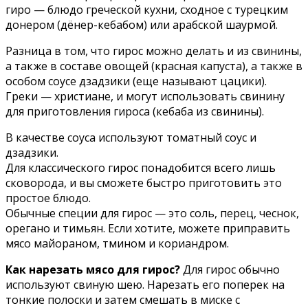
гиро — блюдо греческой кухни, сходное с турецким
донером (дёнер-кебабом) или арабской шаурмой.
Разница в том, что гирос можно делать и из свинины,
а также в составе овощей (красная капуста), а также в
особом соусе дзадзики (еще называют цацики).
Греки — христиане, и могут использовать свинину
для приготовления гироса (кебаба из свинины).
В качестве соуса используют томатный соус и
дзадзики.
Для классического гирос понадобится всего лишь
сковорода, и вы сможете быстро приготовить это
простое блюдо.
Обычные специи для гирос — это соль, перец, чеснок,
орегано и тимьян. Если хотите, можете приправить
мясо майораном, тмином и кориандром.
Как нарезать мясо для гирос?
Для гирос обычно
используют свиную шею. Нарезать его поперек на
тонкие полоски и затем смешать в миске с