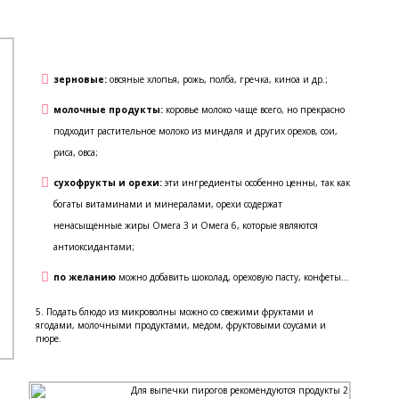
зерновые:
овсяные хлопья, рожь, полба, гречка, киноа и др.;
молочные продукты:
коровье молоко чаще всего, но прекрасно
подходит растительное молоко из миндаля и других орехов, сои,
риса, овса;
сухофрукты и орехи:
эти ингредиенты особенно ценны, так как
богаты витаминами и минералами, орехи содержат
ненасыщенные жиры Омега 3 и Омега 6, которые являются
антиоксидантами;
по желанию
можно добавить шоколад, ореховую пасту, конфеты...
5. Подать блюдо из микроволны можно со свежими фруктами и
ягодами, молочными продуктами, медом, фруктовыми соусами и
пюре.