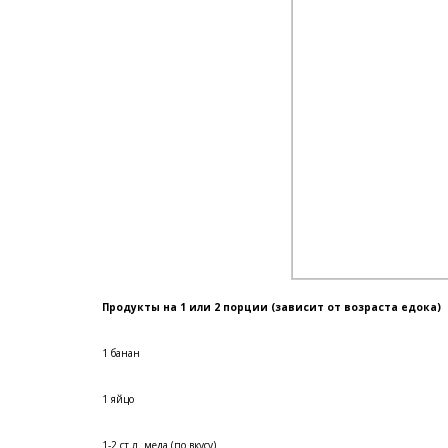
Продукты на 1 или 2 порции (зависит от возраста едока)
1 банан
1 яйцо
1-2 ст.л. меда (по вкусу)