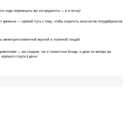
сто надо перемешать все ингредиенты — и в печку!
ет времени — прямой путь к тому, чтобы сократить количество полуфабрикатов
сь свежеприготовленной вкусной и полезной пищей.
оволновке — как сладкие, так и пикантные блюда, и даже на завтрак вы
 хорошего старта в день!