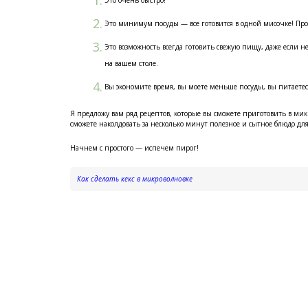
Это очень быстро!
Это минимум посуды — все готовится в одной мисочке! Про
Это возможность всегда готовить свежую пищу, даже если н
на вашем столе.
Вы экономите время, вы моете меньше посуды, вы питаете
Я предложу вам ряд рецептов, которые вы сможете приготовить в микр
сможете наколдовать за несколько минут полезное и сытное блюдо для
Начнем с простого — испечем пирог!
Как сделать кекс в микроволновке