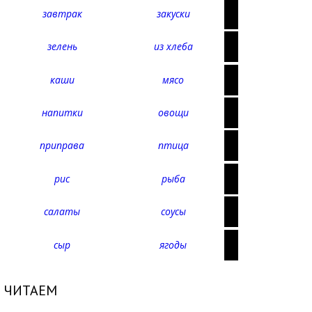
завтрак
закуски
зелень
из хлеба
каши
мясо
напитки
овощи
приправа
птица
рис
рыба
салаты
соусы
сыр
ягоды
ЧИТАЕМ