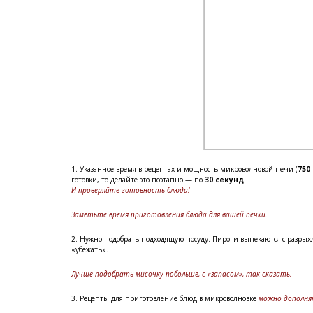
1. Указанное время в рецептах и мощность микроволновой печи (
750
готовки, то делайте это поэтапно — по
30 секунд
.
И проверяйте готовность блюда!
Заметьте время приготовления блюда для вашей печки.
2. Нужно подобрать подходящую посуду. Пироги выпекаются с разрых
«убежать».
Лучше подобрать мисочку побольше, с «запасом», так сказать.
3. Рецепты для приготовление блюд в микроволновке
можно дополня