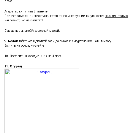
в соке.
Агар-агар кипятить 2 минуты!
При использовании желатина, готовьте по инструкции на упаковке:
желатин только
нагревают, но не кипятят!
Смешать с сырной/творожной массой.
9.
Белок
взбить со щепоткой соли до пиков и аккуратно вмешать в массу.
Вылить на основу чизкейка.
10. Поставить в холодильник на 4 часа.
11.
Огурец