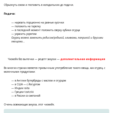
Сбрызнуть соком и поставить в холодильник до подачи.
Подача:
— нарезать порционно на равные кусочки
— положить на тарелку
— в последний момент положить сверху кубики огурца
— украсить укропом
Огурец можно заменить редисом/редькой, оливками, паприкой и другими
овощами...
Чизкейк без выпечки — рецепт закуски —
дополнительная информация
Во многих странах является привычным употребление такого овоща, как огурец, с
молочными продуктами:
— в Англии бутерброды с маслом и огурцом
— в США — с йогуртом
— Индии raïta
— Греции tzatziki
— в России со сметаной
Очень освежающая закуска, этот чизкейк.