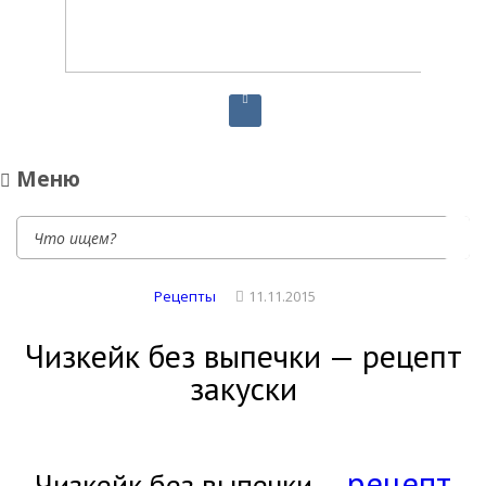
Диетическое питание
Диетическое питание — рецепты на каждый день
Меню
Рецепты
11.11.2015
Чизкейк без выпечки — рецепт
закуски
рецепт
Чизкейк без выпечки —