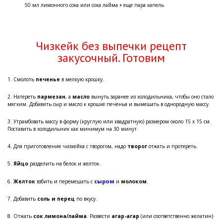
50 мл лимонного сока или сока лайма + еще пара капель
Чизкейк без выпечки рецепт
закусочный. Готовим
1. Смолоть
печенье
в мелкую крошку.
2. Натереть
пармезан
, а
масло
вынуть заранее из холодильника, чтобы оно стало
мягким. Добавить сыр и масло к крошке печенья и вымешать в однородную массу.
3. Утрамбовать массу в форму (круглую или квадратную) размером около 15 х 15 см.
Поставить в холодильник как минимум на 30 минут.
4. Для приготовления чизкейка с творогом, надо
творог
отжать и протереть.
5.
Яйцо
разделить на белок и желток.
сыром
6.
Желток
взбить и перемешать с
и
молоком
.
7. Добавить
соль и перец
по вкусу.
8. Отжать
сок лимона/лайма
. Развести
агар-агар
(или соответственно желатин)