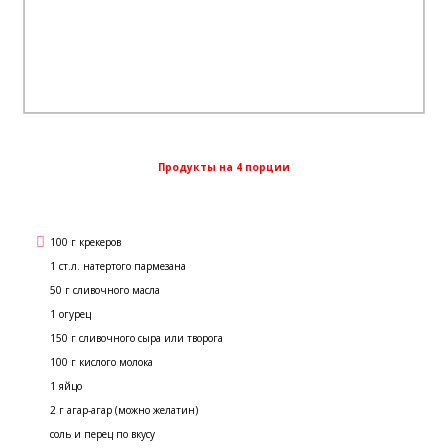
Продукты на 4 порции
100 г крекеров
1 ст.л. натертого пармезана
50 г сливочного масла
1 огурец
150 г сливочного сыра или творога
100 г кислого молока
1 яйцо
2 г агар-агар (можно желатин)
соль и перец по вкусу