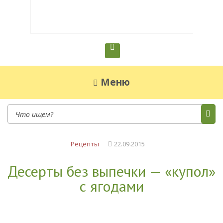
Диетическое питание
Диетическое питание — рецепты на каждый
день
Меню
Рецепты
22.09.2015
Десерты без выпечки — «купол»
с ягодами