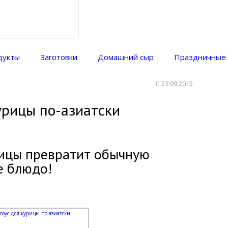
дукты
Заготовки
Домашний сыр
Праздничные
23.09.2015
урицы по-азиатски
рицы превратит обычную
е блюдо!