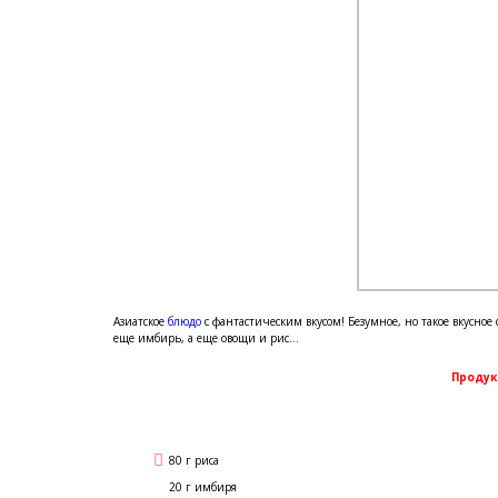
Азиатское
блюдо
с фантастическим вкусом! Безумное, но такое вкусное с
еще имбирь, а еще овощи и рис...
Продук
80 г риса
20 г имбиря