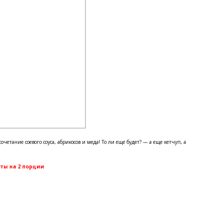
очетание соевого соуса, абрикосов и меда! То ли еще будет? — а еще кетчуп, а
ты на 2 порции