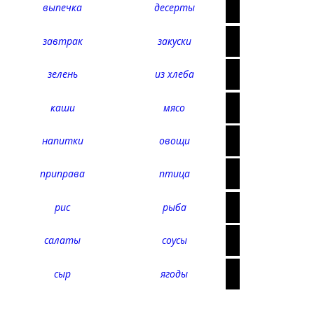
выпечка
десерты
завтрак
закуски
зелень
из хлеба
каши
мясо
напитки
овощи
приправа
птица
рис
рыба
салаты
соусы
сыр
ягоды