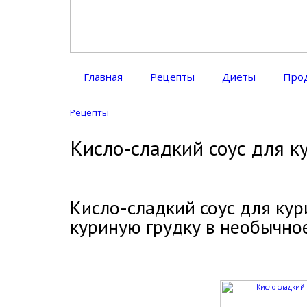
Диетическое питание
Диетическое питание — рецепты на каждый день
Главная
Рецепты
Диеты
Про
Рецепты
Кисло-сладкий соус для к
Кисло-сладкий соус для ку
куриную грудку в необычно