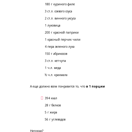
180 г куриного филе
3 ст.л. соевого соуса
2 ст.л. винного уксуса
1 луковица
200 г красной паприки
1 красный перчик чили
4 пера зеленого лука
150 г абрикосов
3 ст.л. кетчупа
1 ч.л. меда
½ ч.л. крахмала
А еще должно всем понравится то, что
в 1 порции
394 ккал
28 г белков
5 г жира
56 г углеводов
Неплохо?