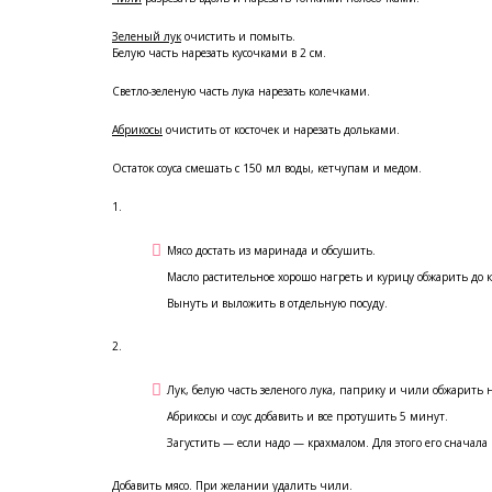
Зеленый лук
очистить и помыть.
Белую часть нарезать кусочками в 2 см.
Светло-зеленую часть лука нарезать колечками.
Абрикосы
очистить от косточек и нарезать дольками.
Остаток соуса смешать с 150 мл воды, кетчупам и медом.
1.
Мясо достать из маринада и обсушить.
Масло растительное хорошо нагреть и курицу обжарить до 
Вынуть и выложить в отдельную посуду.
2.
Лук, белую часть зеленого лука, паприку и чили обжарить 
Абрикосы и соус добавить и всe протушить 5 минут.
Загустить — если надо — крахмалом. Для этого его сначала
Добавить мясо. При желании удалить чили.