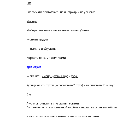
Рис
Рис басмати приготовить по инструкции на упаковке.
Имбирь
Имбирь очистить и меленько нарезать кубиком.
Куриные грудки
— помыть и обсушить.
Нарезать тонкими ломтиками.
Для соуса
— смешать
имбирь
,
соевый соус
и
уксус.
Курицу залить соусом (использовать ½ соуса) и мариновать 10 минут.
Лук
Луковицы очистить и нарезать перьями.
Паприку
очистить от семенной коробки и нарезать крупными кубика
Чили
разрезать вдоль и нарезать тонкими полосочками.