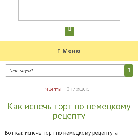
Диетическое питание
Диетическое питание — рецепты на каждый
день
Меню
Рецепты
17.09.2015
Как испечь торт по немецкому
рецепту
Вот как испечь торт по немецкому рецепту, а