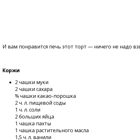
И вам понравится печь этот торт — ничего не надо вз
Коржи
2 чашки муки
2 чашки сахара
¾ чашки какао-порошка
2 ч. л. пищевой соды
1 ч. л. соли
2 больших яйца
1 чашка пахты
1 чашка растительного масла
1,5 ч. л. ванили