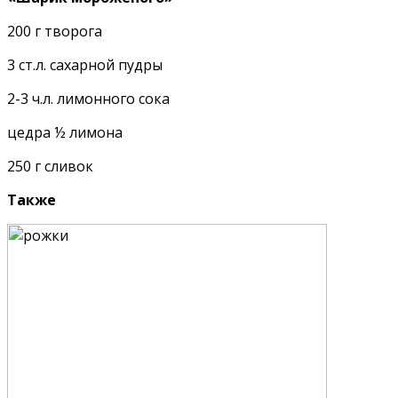
200 г творога
3 ст.л. сахарной пудры
2-3 ч.л. лимонного сока
цедра ½ лимона
250 г сливок
Также