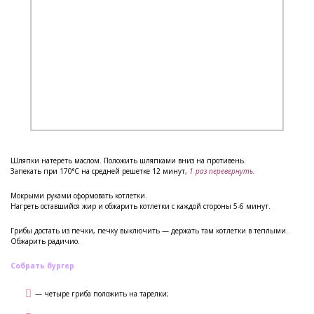
Шляпки натереть маслом. Положить шляпками вниз на противень.
Запекать при 170°С на средней решетке 12 минут,
1 раз перевернуть.
Мокрыми руками сформовать котлетки.
Нагреть оставшийся жир и обжарить котлетки с каждой стороны 5-6 минут.
Грибы достать из печки, печку выключить — держать там котлетки в теплыми.
Обжарить радичио.
Собрать бургер
— четыре гриба положить на тарелки;