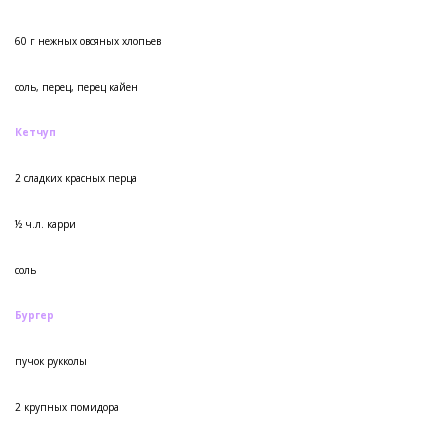
60 г нежных овсяных хлопьев
соль, перец, перец кайен
Кетчуп
2 сладких красных перца
½ ч.л. карри
соль
Бургер
пучок рукколы
2 крупных помидора