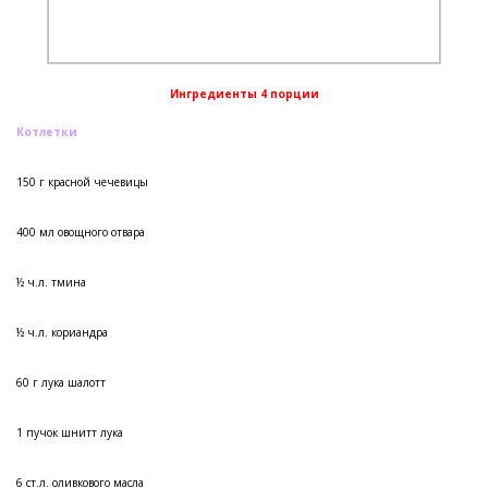
Ингредиенты 4 порции
Котлетки
150 г красной чечевицы
400 мл овощного отвара
½ ч.л. тмина
½ ч.л. кориандра
60 г лука шалотт
1 пучок шнитт лука
6 ст.л. оливкового масла