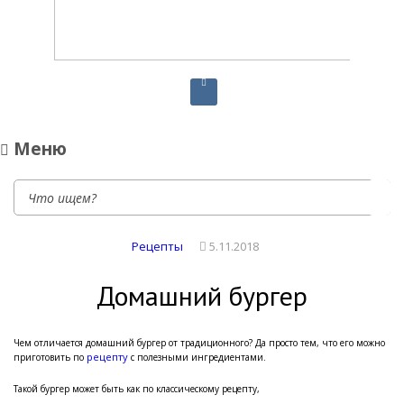
Диетическое питание
Диетическое питание — рецепты на каждый день
Меню
Рецепты
5.11.2018
Домашний бургер
Чем отличается домашний бургер от традиционного? Да просто тем, что его можно
рецепту
приготовить по
с полезными ингредиентами.
Такой бургер может быть как по классическому рецепту,