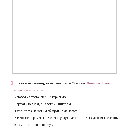
— отварить чечевицу в овощном отваре 15 минут.
Чечевица должна
впитать жидкость.
Истолочь в ступке тмин и кориандр.
Нарезать мелко лук шалотт и шнитт лук.
1 ст.л. масла нагреть и обжарить лук шалотт.
В мисочке перемешать чечевицу, лук шалотт, шнитт лук, овсяные хлопья.
Затем приправить по вкусу.