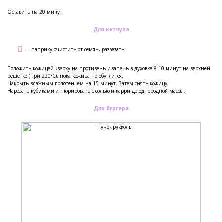
Оставить на 20 минут.
Для кетчупа
— паприку очистить от семян, разрезать.
Положить кожицей кверху на противень и запечь в духовке 8-10 минут на верхней
решетке (при 220°С), пока кожица не обуглится.
Накрыть влажным полотенцем на 15 минут. Затем снять кожицу.
Нарезать кубиками и пюрировать с солью и карри до однородной массы.
Для бургера