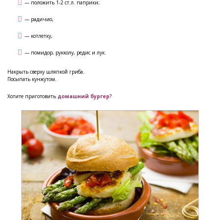
— положить 1-2 ст.л. паприки;
— радичио,
— котлетку,
— помидор, рукколу, редис и лук.
Накрыть сверху шляпкой гриба.
Посыпать кунжутом.
Хотите приготовить
домашний бургер
?