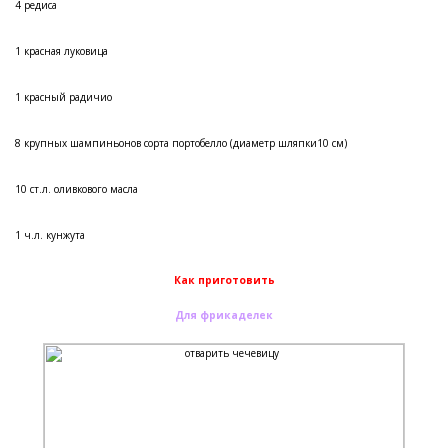
4 редиса
1 красная луковица
1 красный радичио
8 крупных шампиньонов сорта портобелло (диаметр шляпки10 см)
10 ст.л. оливкового масла
1 ч.л. кунжута
Как приготовить
Для фрикаделек