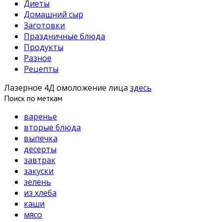
Диеты
Домашний сыр
Заготовки
Праздничные блюда
Продукты
Разное
Рецепты
Лазерное 4Д омоложение лица
здесь
Поиск по меткам
варенье
вторые блюда
выпечка
десерты
завтрак
закуски
зелень
из хлеба
каши
мясо