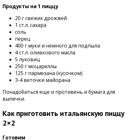
Продукты на 1 пиццу
20 г свежих дрожжей
1 ст.л. сахара
соль
перец
400 г муки и немного для подпыла
4 ст.л. оливкового масла
5 луковиц
250 г моцареллы
125 г пармезана (кусочком)
3-4 веточки майорана
Понадобиться еще и противень и бумага для
выпечки.
Как приготовить итальянскую пиццу
2×2
Готовим