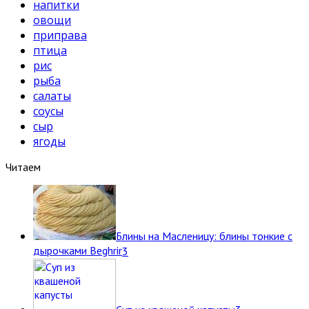
напитки
овощи
приправа
птица
рис
рыба
салаты
соусы
сыр
ягоды
Читаем
Блины на Масленицу: блины тонкие с
дырочками Beghrir
3