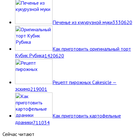
Печенье из кукурузной муки
33
30620
Как приготовить оригинальный торт
Кубик Рубика
14
20620
Рецепт пирожных Cakesicle —
эскимо
2
19001
Как приготовить картофельные
драники
7
11034
Сейчас читают