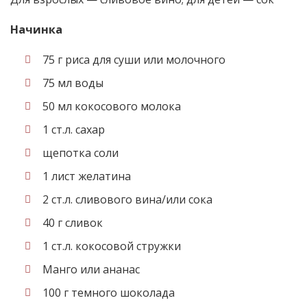
Начинка
75 г риса для суши или молочного
75 мл воды
50 мл кокосового молока
1 ст.л. сахар
щепотка соли
1 лист желатина
2 ст.л. сливового вина/или сока
40 г сливок
1 ст.л. кокосовой стружки
Манго или ананас
100 г темного шоколада