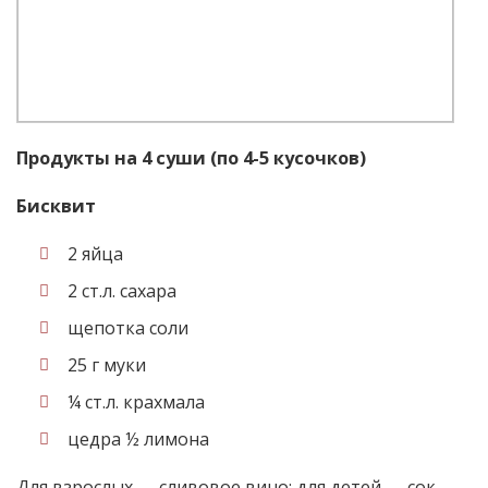
Продукты на 4 суши (по 4-5 кусочков)
Бисквит
2 яйца
2 ст.л. сахара
щепотка соли
25 г муки
¼ ст.л. крахмала
цедра ½ лимона
Для взрослых — сливовое вино; для детей — сок