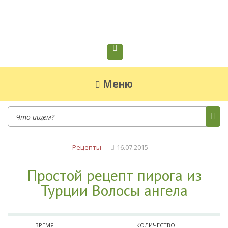
Диетическое питание
Диетическое питание — рецепты на каждый
день
Меню
Рецепты
16.07.2015
Простой рецепт пирога из
Турции Волосы ангела
ВРЕМЯ
КОЛИЧЕСТВО