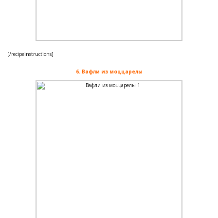
[/recipeinstructions]
6. Вафли из моццарелы