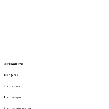
Ингредиенты
100 г фарша
2 ст.л. молока
1 ст.л. кетчупа
2 ст.л. овсяных хлопьев