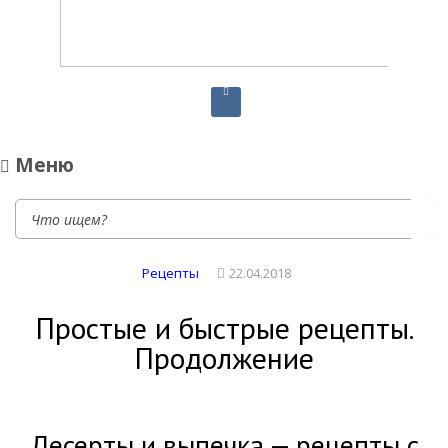
Диетическое питание
Диетическое питание — рецепты на каждый день
Меню
Рецепты
22.04.2018
Простые и быстрые рецепты.
Продолжение
Десерты и выпечка — рецепты с