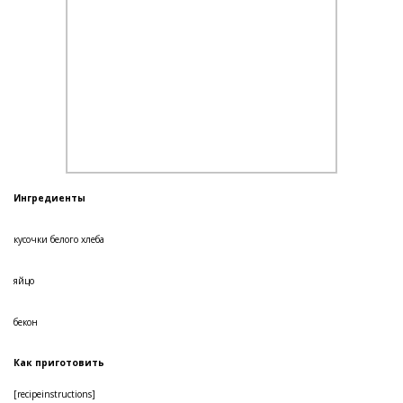
Ингредиенты
кусочки белого хлеба
яйцо
бекон
Как приготовить
[recipeinstructions]