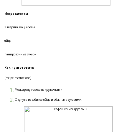
Ингредиенты
2 шарика моццарелы
яйцо
панировочные сухари
Как приготовить
[recipeinstructions]
Моццарелу нарезать кружочками.
Окунуть во взбитое яйцо и обсыпать сухарями.