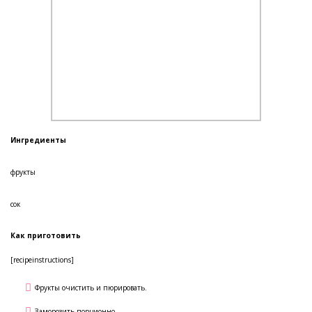
Ингредиенты
фрукты
сок
Как приготовить
[recipeinstructions]
Фрукты очистить и пюрировать.
Заморозить порционно.