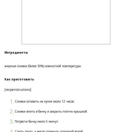
Ингредиенты
жирные сливки (более 30%) комнатной температуры
Как приготовить
[recipeinstructions]
Сливки оставить на кухне около 12 часов.
Сливки влить в банку и закрыть плотно крышкой.
Потрясти банку около 5 минут.
Слить пахту, а масло промыть холодной водой.