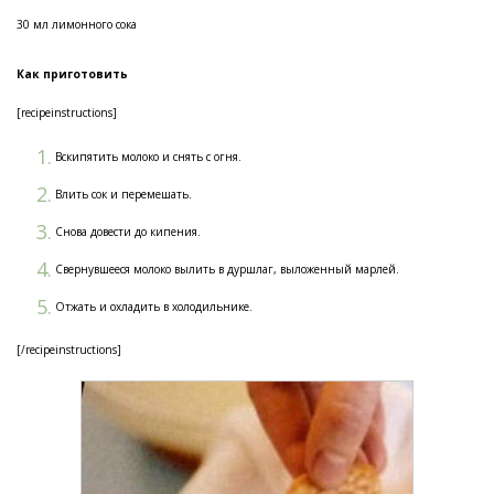
30 мл лимонного сока
Как приготовить
[recipeinstructions]
Вскипятить молоко и снять с огня.
Влить сок и перемешать.
Снова довести до кипения.
Свернувшееся молоко вылить в дуршлаг, выложенный марлей.
Отжать и охладить в холодильнике.
[/recipeinstructions]