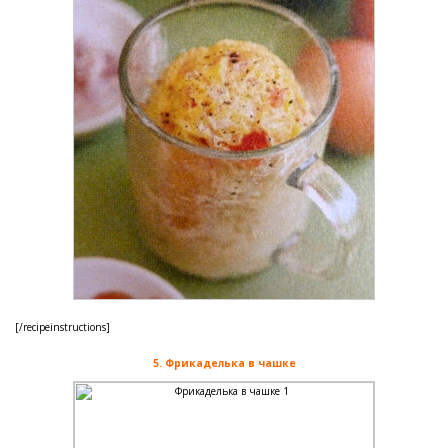
[/recipeinstructions]
5. Фрикаделька в чашке