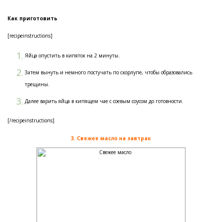
Как приготовить
[recipeinstructions]
Яйца опустить в кипяток на 2 минуты.
Затем вынуть и немного постучать по скорлупе, чтобы образовались
трещины.
Далее варить яйца в кипящем чае с соевым соусом до готовности.
[/recipeinstructions]
3. Свежее масло на завтрак