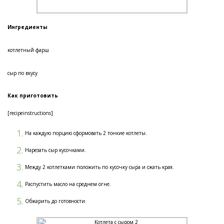
Ингредиенты
котлетный фарш
сыр по вкусу
Как приготовить
[recipeinstructions]
На каждую порцию сформовать 2 тонкие котлеты.
Нарезать сыр кусочками.
Между 2 котлетками положить по кусочку сыра и сжать края.
Распустить масло на среднем огне.
Обжарить до готовности.