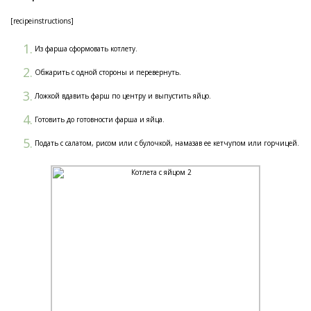
[recipeinstructions]
Из фарша сформовать котлету.
Обжарить с одной стороны и перевернуть.
Ложкой вдавить фарш по центру и выпустить яйцо.
Готовить до готовности фарша и яйца.
Подать с салатом, рисом или с булочкой, намазав ее кетчупом или горчицей.