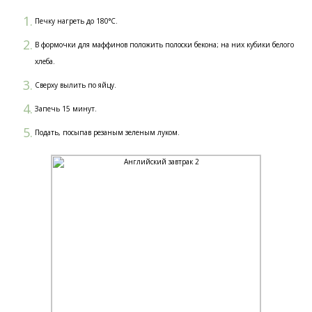
Печку нагреть до 180°С.
В формочки для маффинов положить полоски бекона; на них кубики белого
хлеба.
Сверху вылить по яйцу.
Запечь 15 минут.
Подать, посыпав резаным зеленым луком.