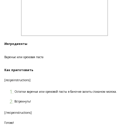
Ингредиенты
Варенье или ореховая паста
Как приготовить
[recipeinstructions]
Остатки варенья или ореховой пасты в баночке залить стаканом молока.
Встряхнуть!
[/recipeinstructions]
Готово!