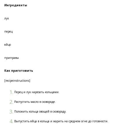
Ингредиенты
лук
перец
яйцо
приправы
Как приготовить
[recipeinstructions]
Перец и лук нарезать кольцами.
Распустить масло в сковороде.
Положить кольца овощей в сковороду.
Выпустить яйца в кольца и жарить на среднем огне до готовности.