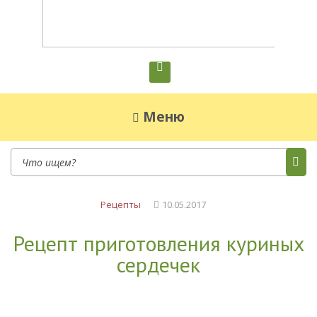
Диетическое питание
Диетическое питание — рецепты на каждый
день
Меню
Рецепты
10.05.2017
Рецепт приготовления куриных
сердечек