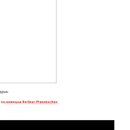
зурью.
по-немецки Berliner Pfannkuchen