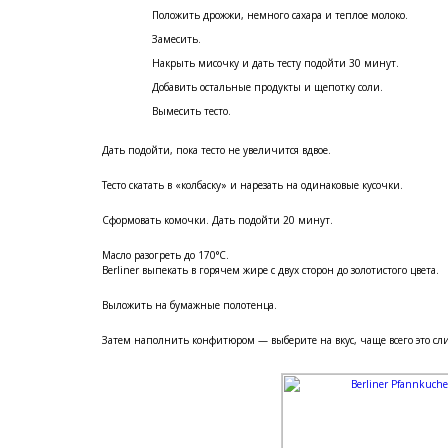
Положить дрожжи, немного сахара и теплое молоко.
Замесить.
Накрыть мисочку и дать тесту подойти 30 минут.
Добавить остальные продукты и щепотку соли.
Вымесить тесто.
Дать подойти, пока тесто не увеличится вдвое.
Тесто скатать в «колбаску» и нарезать на одинаковые кусочки.
Сформовать комочки. Дать подойти 20 минут.
Масло разогреть до 170°С.
Berliner выпекать в горячем жире с двух сторон до золотистого цвета.
Выложить на бумажные полотенца.
Затем наполнить конфитюром — выберите на вкус, чаще всего это сли