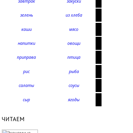
завтрак
закуски
зелень
из хлеба
каши
мясо
напитки
овощи
приправа
птица
рис
рыба
салаты
соусы
сыр
ягоды
ЧИТАЕМ