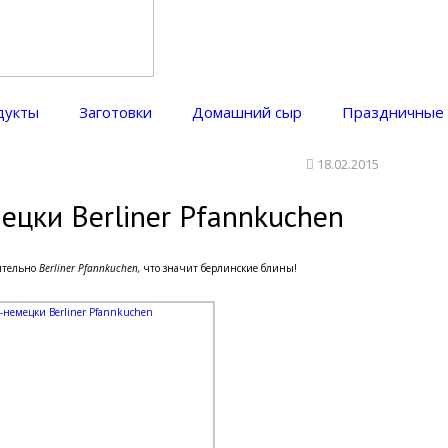
дукты
Заготовки
Домашний сыр
Праздничные
18.02.2015
цки Berliner Pfannkuchen
ительно
Berliner Pfannkuchen,
что значит берлинские блины!