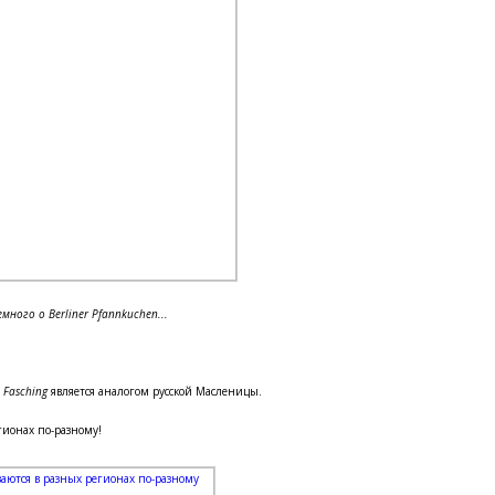
много о Berliner Pfannkuchen...
;
Fasching
является аналогом русской Масленицы.
гионах по-разному!