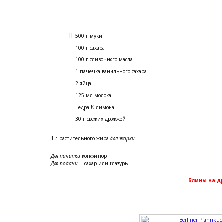
500 г муки
100 г сахара
100 г сливочного масла
1 пачечка ванильного сахара
2 яйца
125 мл молока
цедра ½ лимона
30 г свежих дрожжей
1 л растительного жира
для жарки
Для начинки
конфитюр
Для подачи
— сахар или глазурь
Блины на 