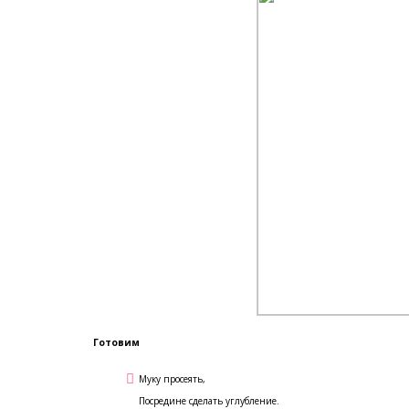
Готовим
Муку просеять,
Посредине сделать углубление.