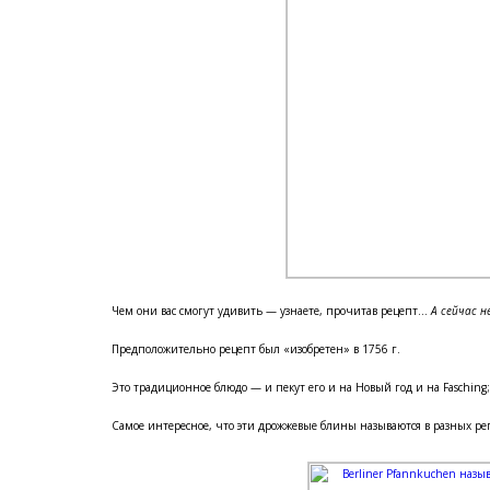
Чем они вас смогут удивить — узнаете, прочитав рецепт...
А сейчас не
Предположительно рецепт был «изобретен» в 1756 г.
Это традиционное блюдо — и пекут его и на Новый год и на Fasching
Самое интересное, что эти дрожжевые блины называются в разных ре