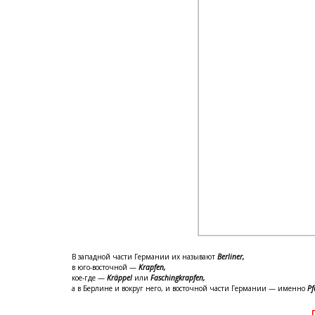
В западной части Германии их называют
Berliner,
в юго-восточной —
Krapfen,
кое-где —
Kräppel
или
Faschingkrapfen,
а в Берлине и вокруг него, и восточной части Германии — именно
Pf