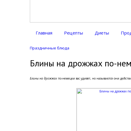
Диетическое питание
Диетическое питание — рецепты на каждый день
Главная
Рецепты
Диеты
Про
Праздничные блюда
Блины на дрожжах по-неме
Блины на дрожжах
по-немецки вас удивят, но называются они действ