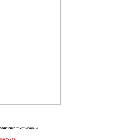
annkuchen
то есть блины.
Продукты