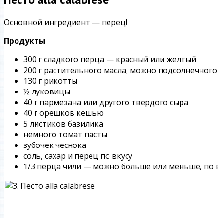
Основной ингредиент — перец!
Продукты
300 г сладкого перца — красный или желтый
200 г растительного масла, можно подсолнечного
130 г рикотты
½ луковицы
40 г пармезана или другого твердого сыра
40 г орешков кешью
5 листиков базилика
немного томат пасты
зубочек чеснока
соль, сахар и перец по вкусу
1/3 перца чили — можно больше или меньше, по 