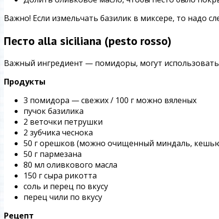
Важно! Если измельчать базилик в миксере, то надо с
Песто alla siciliana (pesto rosso)
Важный ингредиент — помидоры, могут использоваться
Продукты
3 помидора — свежих / 100 г можно вяленых
пучок базилика
2 веточки петрушки
2 зубчика чеснока
50 г орешков (можно очищенный миндаль, кешью
50 г пармезана
80 мл оливкового масла
150 г сыра рикотта
соль и перец по вкусу
перец чили по вкусу
Рецепт