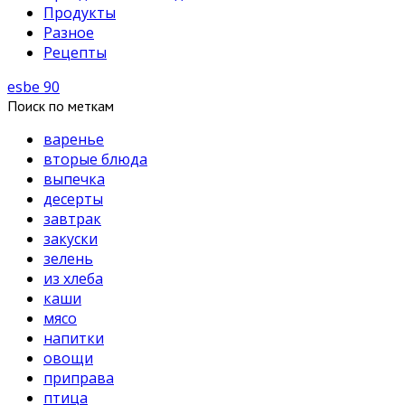
Продукты
Разное
Рецепты
esbe 90
Поиск по меткам
варенье
вторые блюда
выпечка
десерты
завтрак
закуски
зелень
из хлеба
каши
мясо
напитки
овощи
приправа
птица