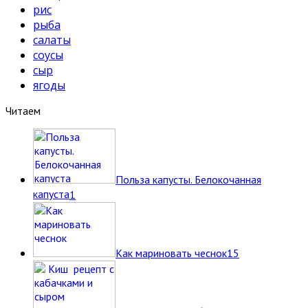
рис
рыба
салаты
соусы
сыр
ягоды
Читаем
Польза капусты. Белокочанная
капуста
1
Как мариновать чеснок
15