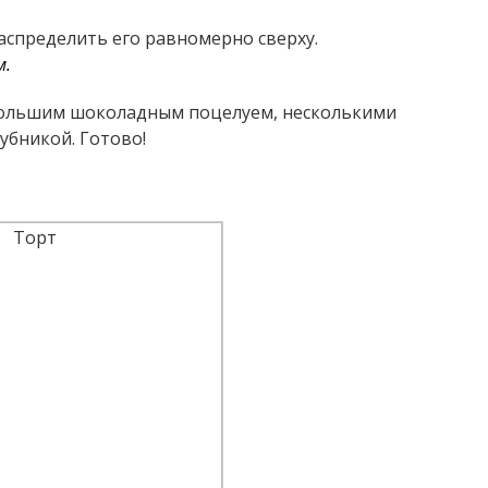
аспределить его равномерно сверху.
м.
большим шоколадным поцелуем, несколькими
бникой. Готово!