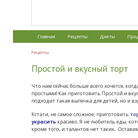
Диетическое питание
Диетическое питание — рецепты на каж
Главная
Рецепты
Диеты
Про
Рецепты
Простой и вкусный торт
Что нам сейчас больше всего хочется, ког
простыми! Как приготовить Простой и вкус
подходит такая выпечка для детей, но и вз
Кстати, не самое сложное, приготовить
то
украсить
красиво. Я не любитель еды, ко
кроме того, и талантов нет таких... Остави