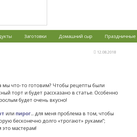
дый день
дукты
Заготовки
Домашний сыр
Праздничные
12.08.2018
да мы что-то готовим? Чтобы рецепты были
ный торт и будет рассказано в статье. Особенно
рослым будет очень вкусно!
рт
или
пирог
... для меня проблема в том, чтобы
торую бесконечно долго «трогают» руками";
м это мастерам!