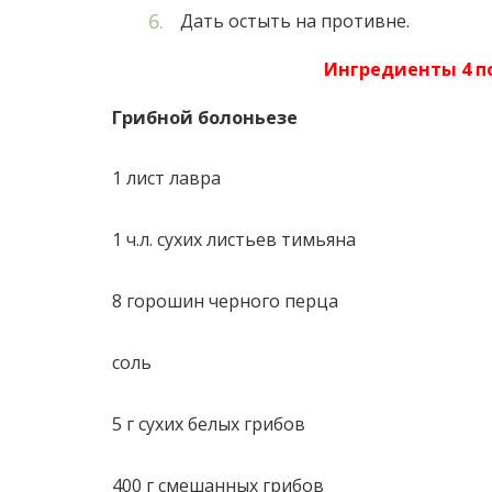
Дать остыть на противне.
Ингредиенты 4 п
Грибной болоньезе
1 лист лавра
1 ч.л. сухих листьев тимьяна
8 горошин черного перца
соль
5 г сухих белых грибов
400 г смешанных грибов