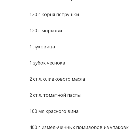
120 г корня петрушки
120 г моркови
1 луковица
1 зубок чеснока
2 ст.л. оливкового масла
2 ст.л. томатной пасты
100 мл красного вина
400 г измельченных помидоров из упаков