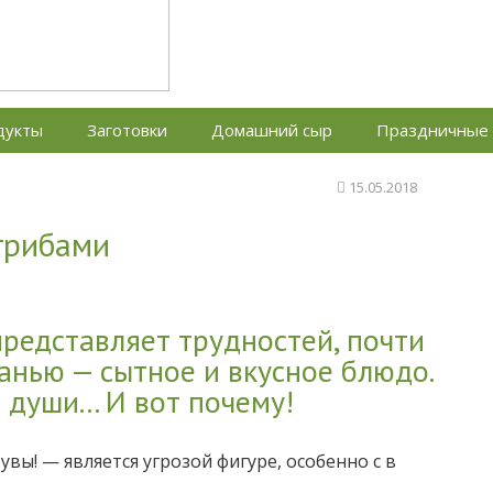
дый день
дукты
Заготовки
Домашний сыр
Праздничные
15.05.2018
грибами
представляет трудностей, почти
анью — сытное и вкусное блюдо.
души... И вот почему!
вы! — является угрозой фигуре, особенно с в