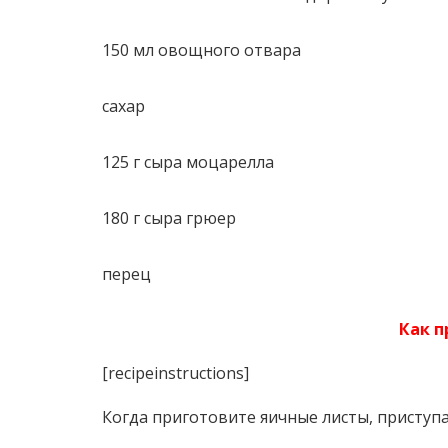
150 мл овощного отвара
сахар
125 г сыра моцарелла
180 г сыра грюер
перец
Как п
[recipeinstructions]
Когда приготовите яичные листы, приступа