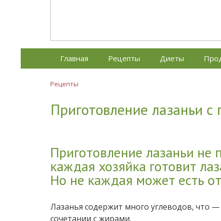
Диетическое питание
Диетическое питание — рецепты на каж
Главная
Рецепты
Диеты
Про
Рецепты
Приготовление лазаньи с 
Приготовление лазаньи не 
каждая хозяйка готовит лаз
Но не каждая может есть от 
Лазанья содержит много углеводов, что — у
сочетании с жирами.