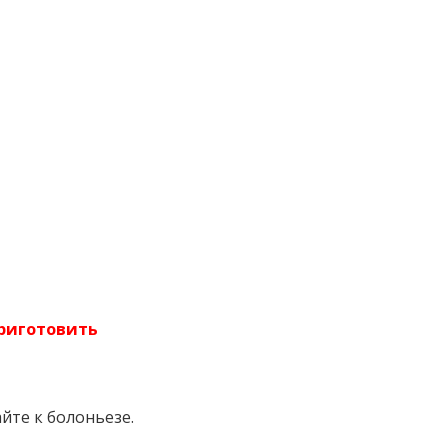
риготовить
йте к болоньезе.