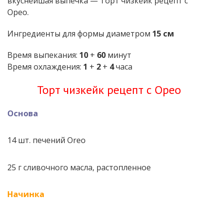
вкуснейшая выпечка — Торт чизкейк рецепт с
Орео.
Ингредиенты для формы диаметром
15 см
Время выпекания:
10
+
60
минут
Время охлаждения:
1
+
2
+
4
часа
Торт чизкейк рецепт с Орео
Основа
14 шт. печений Oreo
25 г сливочного масла, растопленное
Начинка