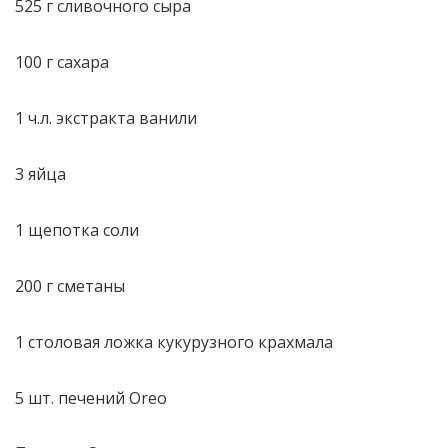
525 г сливочного сыра
100 г сахара
1 ч.л. экстракта ванили
3 яйца
1 щепотка соли
200 г сметаны
1 столовая ложка кукурузного крахмала
5 шт. печений Oreo