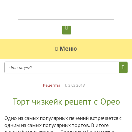
Диетическое питание
Диетическое питание — рецепты на каждый
день
Меню
Рецепты
3.03.2018
Торт чизкейк рецепт с Орео
Одно из самых популярных печений встречается с
одним из самых популярных тортов. В итоге