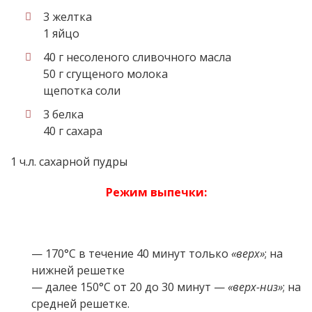
3 желтка
1 яйцо
40 г несоленого сливочного масла
50 г сгущеного молока
щепотка соли
3 белка
40 г сахара
1 ч.л. сахарной пудры
Режим выпечки:
— 170°С в течение 40 минут только
«верх»
; на
нижней решетке
— далее 150°С от 20 до 30 минут —
«верх-низ»
; на
средней решетке.